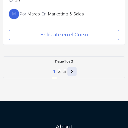
2h
M
Por
Marco
En
Marketing & Sales
Enlístate en el Curso
Page
1
de
3
Next
1
2
3
page
About