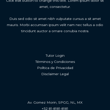
Click edit button to change this text. Lorem ipsum dolor sit
amet, consectetur.
Duis sed odio sit amet nibh vulputate cursus a sit amet
mauris. Morbi accumsan ipsum velit nam nec tellus a odio
tincidunt auctor a ornare conubia nostra.
Tutor Login
Términos y Condiciones
Política de Privacidad
Disclaimer Legal
Av. Gomez Morin, SPGG, NL, MX
+52 81-8181-8181