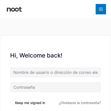
Ir
al
contenido
Hi, Welcome back!
Keep me signed in
¿Olvidaste la contraseña?