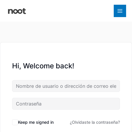
Ir
al
contenido
Hi, Welcome back!
Keep me signed in
¿Olvidaste la contraseña?