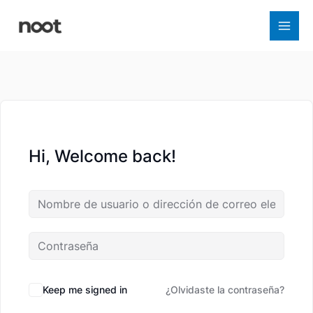
Ir
al
contenido
Hi, Welcome back!
Keep me signed in
¿Olvidaste la contraseña?