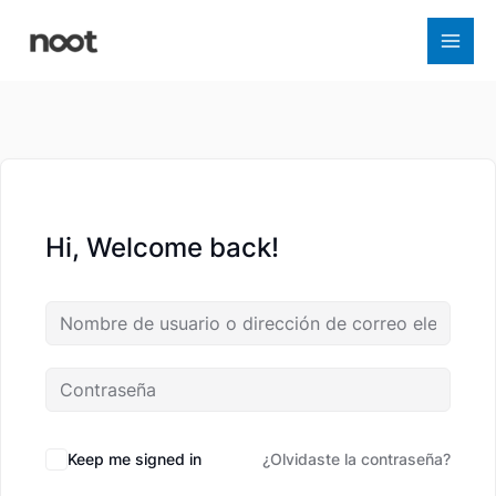
Ir
al
contenido
Hi, Welcome back!
Keep me signed in
¿Olvidaste la contraseña?