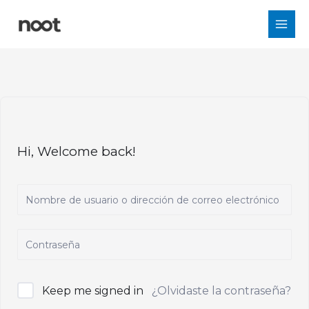
Ir
al
contenido
Hi, Welcome back!
Keep me signed in
¿Olvidaste la contraseña?