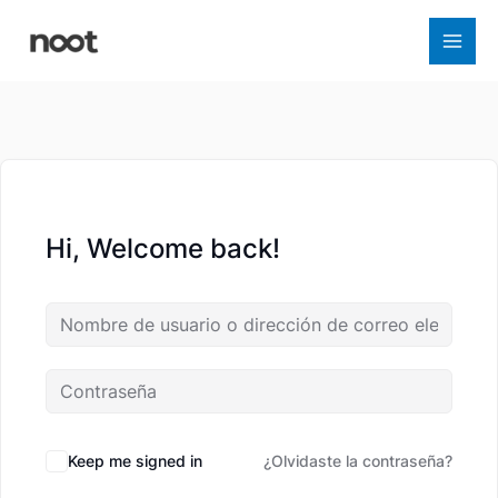
Ir
al
contenido
Hi, Welcome back!
Keep me signed in
¿Olvidaste la contraseña?