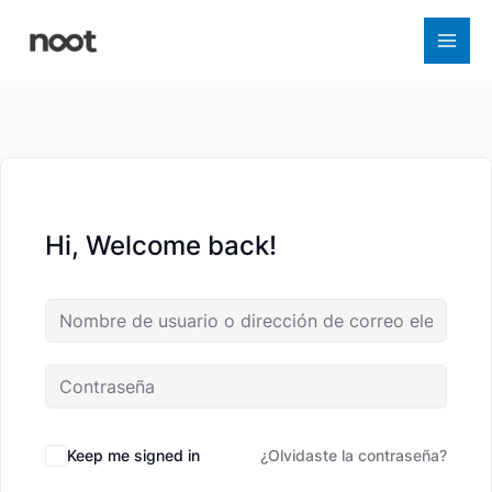
Ir
al
contenido
Hi, Welcome back!
Keep me signed in
¿Olvidaste la contraseña?