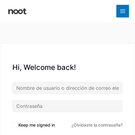
Ir
al
contenido
Hi, Welcome back!
Keep me signed in
¿Olvidaste la contraseña?