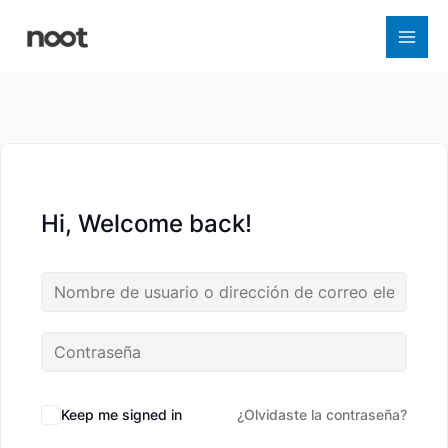
Ir
al
contenido
Hi, Welcome back!
Keep me signed in
¿Olvidaste la contraseña?