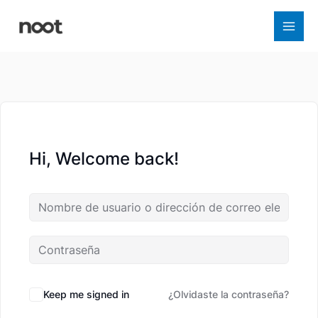
Ir
al
contenido
Hi, Welcome back!
Keep me signed in
¿Olvidaste la contraseña?