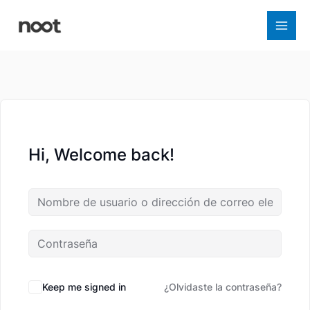
Ir
al
contenido
Hi, Welcome back!
Keep me signed in
¿Olvidaste la contraseña?